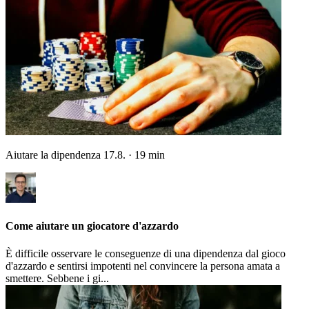
Aiutare la dipendenza
17.8.
·
19
min
Come aiutare un giocatore d'azzardo
È difficile osservare le conseguenze di una dipendenza dal gioco
d'azzardo e sentirsi impotenti nel convincere la persona amata a
smettere. Sebbene i gi...