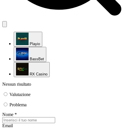
Playio
BassBet
RX Casino
Nessun risultato
Valutazione
Problema
Nome *
Email