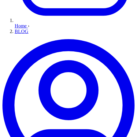
Home
›
BLOG