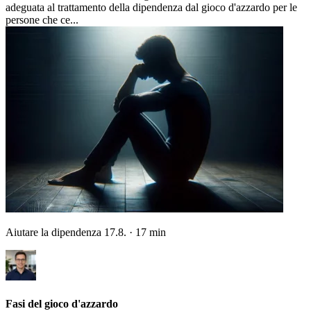
adeguata al trattamento della dipendenza dal gioco d'azzardo per le
persone che ce...
Aiutare la dipendenza
17.8.
·
17
min
Fasi del gioco d'azzardo