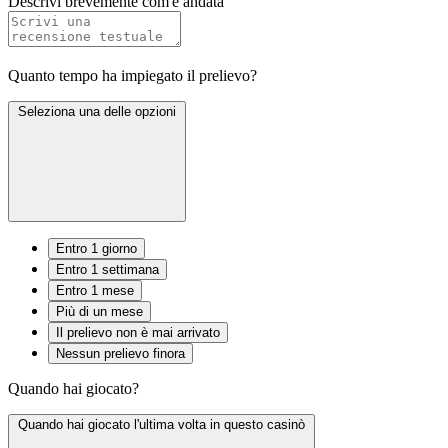
Descrivi brevemente com'è andata
Quanto tempo ha impiegato il prelievo?
Seleziona una delle opzioni
Entro 1 giorno
Entro 1 settimana
Entro 1 mese
Più di un mese
Il prelievo non è mai arrivato
Nessun prelievo finora
Quando hai giocato?
Quando hai giocato l'ultima volta in questo casinò