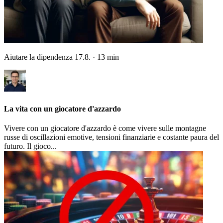
Aiutare la dipendenza
17.8.
·
13
min
La vita con un giocatore d'azzardo
Vivere con un giocatore d'azzardo è come vivere sulle montagne
russe di oscillazioni emotive, tensioni finanziarie e costante paura del
futuro. Il gioco...