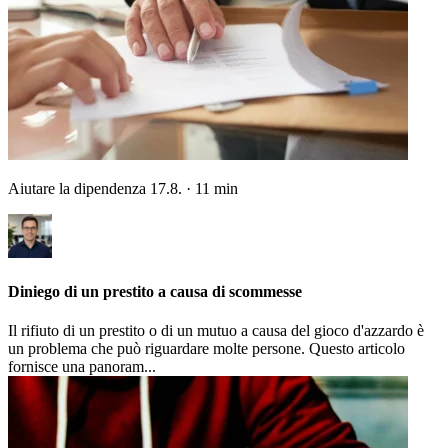
Aiutare la dipendenza
17.8.
·
11
min
Diniego di un prestito a causa di scommesse
Il rifiuto di un prestito o di un mutuo a causa del gioco d'azzardo è
un problema che può riguardare molte persone. Questo articolo
fornisce una panoram...