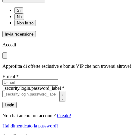
Sì
No
Non lo so
Invia recensione
Accedi
Approfitta di offerte esclusive e bonus VIP che non troverai altrove!
E-mail *
_security.login.password_label *
Login
Non hai ancora un account?
Crealo!
Hai dimenticato la password?