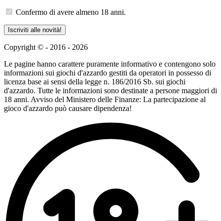
Confermo di avere almeno 18 anni.
Iscriviti alle novità!
Copyright © - 2016 - 2026
Le pagine hanno carattere puramente informativo e contengono solo
informazioni sui giochi d'azzardo gestiti da operatori in possesso di
licenza base ai sensi della legge n. 186/2016 Sb. sui giochi
d'azzardo. Tutte le informazioni sono destinate a persone maggiori di
18 anni. Avviso del Ministero delle Finanze: La partecipazione al
gioco d'azzardo può causare dipendenza!