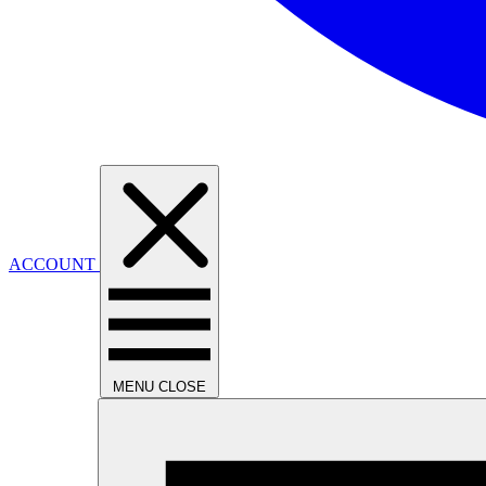
ACCOUNT
MENU
CLOSE