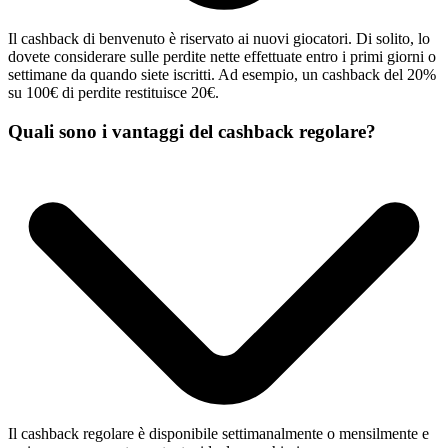
Il cashback di benvenuto è riservato ai nuovi giocatori. Di solito, lo
dovete considerare sulle perdite nette effettuate entro i primi giorni o
settimane da quando siete iscritti. Ad esempio, un cashback del 20%
su 100€ di perdite restituisce 20€.
Quali sono i vantaggi del cashback regolare?
Il cashback regolare è disponibile settimanalmente o mensilmente e