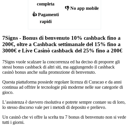
completa
👎 No app mobile
👍
Pagamenti
rapidi
7Signs - Bonus di benvenuto 10% cashback fino a
200€, oltre a Cashback settimanale del 15% fino a
3000€ e Live Casinò cashback del 25% fino a 200€
7Signs vuole scalzare la concorrenza ed ha deciso di proporre gli
stessi bonus cashback di altri siti, ma aggiungendo il cashback
casinò bonus anche sulla promozione di benvenuto.
Questa piattaforma possiede regolare licenza di Curacao e da anni
continua ad offrire le tecnologie più moderne nelle sue categorie di
gioco.
L’assistenza è davvero risolutiva e potrete sempre contare su di loro,
lo stesso discorso vale per i metodi di deposito e prelievo.
Un casinò che vi offre la scelta tra 7 bonus di benvenuto non si vede
tutti i giorni.