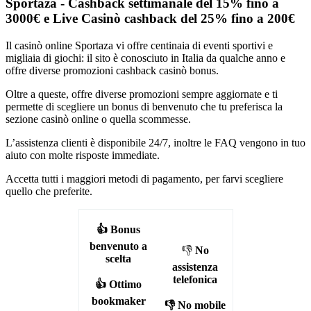
Sportaza - Cashback settimanale del 15% fino a
3000€ e Live Casinò cashback del 25% fino a 200€
Il casinò online Sportaza vi offre centinaia di eventi sportivi e
migliaia di giochi: il sito è conosciuto in Italia da qualche anno e
offre diverse promozioni cashback casinò bonus.
Oltre a queste, offre diverse promozioni sempre aggiornate e ti
permette di scegliere un bonus di benvenuto che tu preferisca la
sezione casinò online o quella scommesse.
L’assistenza clienti è disponibile 24/7, inoltre le FAQ vengono in tuo
aiuto con molte risposte immediate.
Accetta tutti i maggiori metodi di pagamento, per farvi scegliere
quello che preferite.
👍 Bonus
benvenuto a
👎
No
scelta
assistenza
telefonica
👍
Ottimo
bookmaker
👎 No mobile