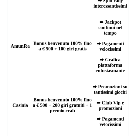
➨ Spin rally
interessantissimi
➨ Jackpot
continui nel
tempo
Bonus benvenuto 100% fino
➨ Pagamenti
AmunRa
a € 500 + 100 giri gratis
velocissimi
➨ Grafica
piattaforma
entusiasmante
➨ Promozioni su
tantissimi giochi
Bonus benvenuto 100% fino
➨ Club Vip e
Casinia
a € 500 + 200 giri gratuiti + 1
promozioni
premio crab
➨ Pagamenti
velocissimi