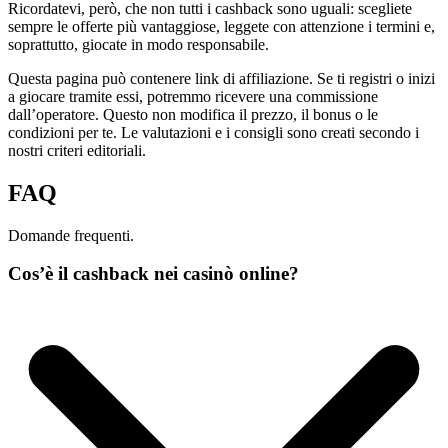
Ricordatevi, però, che non tutti i cashback sono uguali: scegliete
sempre le offerte più vantaggiose, leggete con attenzione i termini e,
soprattutto, giocate in modo responsabile.
Questa pagina può contenere link di affiliazione. Se ti registri o inizi
a giocare tramite essi, potremmo ricevere una commissione
dall’operatore. Questo non modifica il prezzo, il bonus o le
condizioni per te. Le valutazioni e i consigli sono creati secondo i
nostri criteri editoriali.
FAQ
Domande frequenti.
Cos’è il cashback nei casinò online?