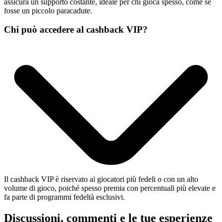
assicura un supporto costante, ideale per chi gioca spesso, come se
fosse un piccolo paracadute.
Chi può accedere al cashback VIP?
Il cashback VIP è riservato ai giocatori più fedeli o con un alto
volume di gioco, poiché spesso premia con percentuali più elevate e
fa parte di programmi fedeltà esclusivi.
Discussioni, commenti e le tue esperienze