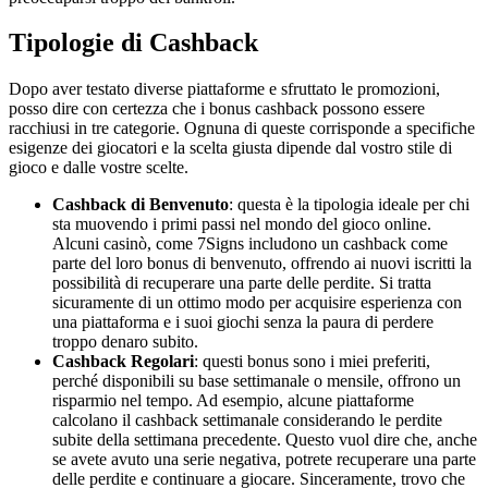
Tipologie di Cashback
Dopo aver testato diverse piattaforme e sfruttato le promozioni,
posso dire con certezza che i bonus cashback possono essere
racchiusi in tre categorie. Ognuna di queste corrisponde a specifiche
esigenze dei giocatori e la scelta giusta dipende dal vostro stile di
gioco e dalle vostre scelte.
Cashback di Benvenuto
: questa è la tipologia ideale per chi
sta muovendo i primi passi nel mondo del gioco online.
Alcuni casinò, come 7Signs includono un cashback come
parte del loro bonus di benvenuto, offrendo ai nuovi iscritti la
possibilità di recuperare una parte delle perdite. Si tratta
sicuramente di un ottimo modo per acquisire esperienza con
una piattaforma e i suoi giochi senza la paura di perdere
troppo denaro subito.
Cashback Regolari
: questi bonus sono i miei preferiti,
perché disponibili su base settimanale o mensile, offrono un
risparmio nel tempo. Ad esempio, alcune piattaforme
calcolano il cashback settimanale considerando le perdite
subite della settimana precedente. Questo vuol dire che, anche
se avete avuto una serie negativa, potrete recuperare una parte
delle perdite e continuare a giocare. Sinceramente, trovo che