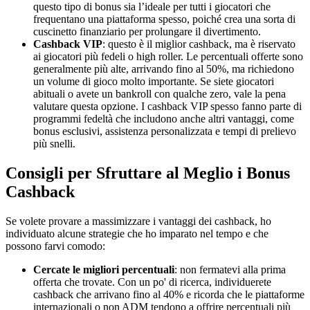
questo tipo di bonus sia l’ideale per tutti i giocatori che
frequentano una piattaforma spesso, poiché crea una sorta di
cuscinetto finanziario per prolungare il divertimento.
Cashback VIP
: questo è il miglior cashback, ma è riservato
ai giocatori più fedeli o high roller. Le percentuali offerte sono
generalmente più alte, arrivando fino al 50%, ma richiedono
un volume di gioco molto importante. Se siete giocatori
abituali o avete un bankroll con qualche zero, vale la pena
valutare questa opzione. I cashback VIP spesso fanno parte di
programmi fedeltà che includono anche altri vantaggi, come
bonus esclusivi, assistenza personalizzata e tempi di prelievo
più snelli.
Consigli per Sfruttare al Meglio i Bonus
Cashback
Se volete provare a massimizzare i vantaggi dei cashback, ho
individuato alcune strategie che ho imparato nel tempo e che
possono farvi comodo:
Cercate le migliori percentuali
: non fermatevi alla prima
offerta che trovate. Con un po' di ricerca, individuerete
cashback che arrivano fino al 40% e ricorda che le piattaforme
internazionali o non ADM tendono a offrire percentuali più