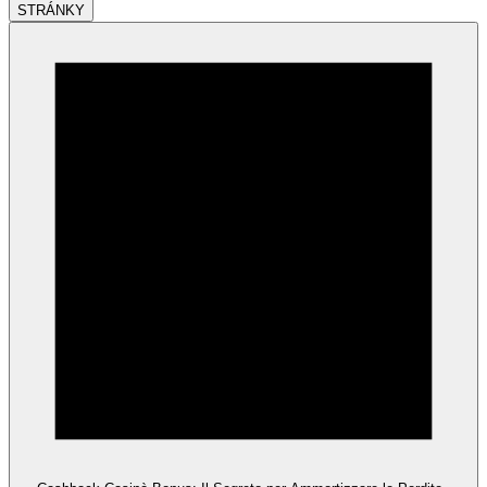
STRÁNKY