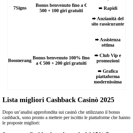
Bonus benvenuto fino a €
7Signs
➨ Rapidi
500 + 100 giri gratuiti
➨ Anzianità del
sito rassicurante
➨ Assistenza
ottima
➨ Club Vip e
Bonus benvenuto 100% fino
Boomerang
promozioni
a € 500 + 200 giri gratuiti
➨ Grafica
piattaforma
modernissima
Lista migliori Cashback Casinò 2025
Dopo un’analisi approfondita sui casinò che utilizzano il bonus
cashback, sono pronto a mettere per iscritto le piattaforme che hanno
le proposte migliori: