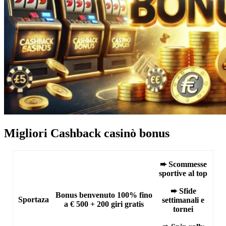
Migliori Cashback casinò bonus
➨ Scommesse
sportive al top
➨ Sfide
Bonus benvenuto 100% fino
Sportaza
settimanali e
a € 500 + 200 giri gratis
tornei