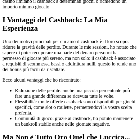
casinò limitano il cashback a determinati giochi o richiedono un
importo minimo giocato.
I Vantaggi del Cashback: La Mia
Esperienza
Uno dei motivi principali per cui amo il cashback è il loro scopo:
ridurre la gravità delle perdite. Durante le mie sessioni, ho notato che
sapere di poter recuperare una parte del denaro perso mi ha
permesso di giocare più sereno, ma non solo: il cashback è associato
a requisiti di scommessa bassi o addirittura nulli, questo lo rende uno
dei bonus più facili da riscattare.
Ecco alcuni vantaggi che ho riscontrato:
Riduzione delle perdite: anche una piccola percentuale può
fare una grande differenza se ricevuta tutte le volte.
Flessibilità: molte offerte cashback sono disponibili per giochi
specifici, come slot o roulette, permettendovi la vostra scelta
preferita.
Continuità di gioco: grazie al cashback, ho potuto mantenere
un bankroll stabile anche nelle giornate negative.
Ma Non è Tutto Oro Quel che Luccica...